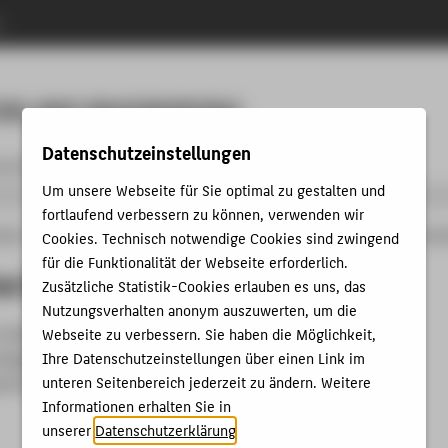
n
Menu
ON AND ENGINEERING
Datenschutzeinstellungen
 & iCareer Academy
Contact us
Um unsere Webseite für Sie optimal zu gestalten und
fortlaufend verbessern zu können, verwenden wir
änge
MBA&E
Studying
Programme content and structure
Automotive Mana
Cookies. Technisch notwendige Cookies sind zwingend
für die Funktionalität der Webseite erforderlich.
ve Drive-Train Technologies
Zusätzliche Statistik-Cookies erlauben es uns, das
Nutzungsverhalten anonym auszuwerten, um die
a basic understanding of different drive-train systems and
Webseite zu verbessern. Sie haben die Möglichkeit,
tages and disadvantages from a cultural, political and
Ihre Datenschutzeinstellungen über einen Link im
unteren Seitenbereich jederzeit zu ändern. Weitere
tive.
Informationen erhalten Sie in
unserer
Datenschutzerklärung
.