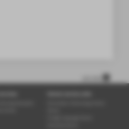
nach oben
services
Central service units
ontinuing Education
Information Technology Centre
ce Centre
Library
Foreign language Centre
University Sports