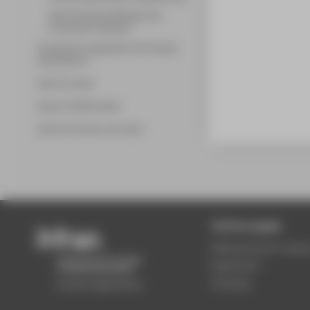
Smart Business Models and
Production Systems
Programme regulations & module
descriptions
Work & career
Alumni Testimonials
Alumni Success Journeys
Central pages
Wilhelminenhof camp
Application
Studying