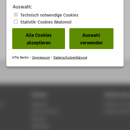
Auswahl:
Technisch notwendige Cookies
Statistik-Cookies (Matomo)
Alle Cookies
Auswahl
akzeptieren
verwenden
HTW Berlin -
Impressum
-
Datenschutzerklärung
Portals
Advice and 
us
Webmail
Division of C
Alumni service
Student Servi
Moodle
WebOPAC