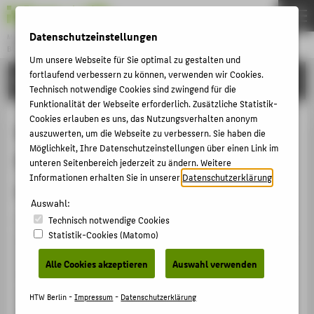
Datenschutzeinstellungen
Master
BUSINESS ADMINISTRATION AND ENGINEERING
Menu
Um unsere Webseite für Sie optimal zu gestalten und
fortlaufend verbessern zu können, verwenden wir Cookies.
STUDYING
THEMEN
Technisch notwendige Cookies sind zwingend für die
Funktionalität der Webseite erforderlich. Zusätzliche Statistik-
EN
Cookies erlauben es uns, das Nutzungsverhalten anonym
Manufacturing Technology and
STUDYING
auszuwerten, um die Webseite zu verbessern. Sie haben die
Möglichkeit, Ihre Datenschutzeinstellungen über einen Link im
Business Technology (Technology
APPLYING
unteren Seitenbereich jederzeit zu ändern. Weitere
Informationen erhalten Sie in unserer
Datenschutzerklärung
.
OUR FACULTY
and Engineering module)
Auswahl:
ALUMNI NETWORK & ICAREER ACADEMY
Technisch notwendige Cookies
This module provides you with an insight into the
CONTACT US
Statistik-Cookies (Matomo)
production processes of different fields of industry. You
will be able to plan production processes and use IT-
Alle Cookies akzeptieren
Auswahl verwenden
CENTRAL PAGES
based measurement systems to take factors into
account such as costs, HR, infrastructure and
PORTALS
HTW Berlin -
Impressum
-
Datenschutzerklärung
production volumes.