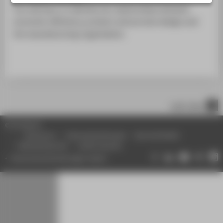
ADVICE AND SERVICES
You will learn to identify the relationships between
CENTRAL SERVICE UNITS
economic efficiency, product and process design and
the manufacturing organisation.
nach oben
© HTW Berlin
Impressum
Datenschutzhinweise
Barrierefreiheit
Gebärdensprache
Leichte Sprache
Datenschutzeinstellungen ändern