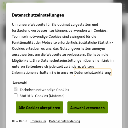
Datenschutzeinstellungen
Master
BUSINESS ADMINISTRATION AND ENGINEERING
Menu
Um unsere Webseite für Sie optimal zu gestalten und
fortlaufend verbessern zu können, verwenden wir Cookies.
STUDYING
THEMEN
Technisch notwendige Cookies sind zwingend für die
Funktionalität der Webseite erforderlich. Zusätzliche Statistik-
EN
Cookies erlauben es uns, das Nutzungsverhalten anonym
Lean Management I
STUDYING
auszuwerten, um die Webseite zu verbessern. Sie haben die
Möglichkeit, Ihre Datenschutzeinstellungen über einen Link im
APPLYING
unteren Seitenbereich jederzeit zu ändern. Weitere
On the one hand, students will understand and
Informationen erhalten Sie in unserer
Datenschutzerklärung
.
OUR FACULTY
apply
the objectives and principles of lean management.
On the other hand, the methods and tools of classic
Auswahl:
ALUMNI NETWORK & ICAREER ACADEMY
organizational lean management, digital shop floor
Technisch notwendige Cookies
CONTACT US
management, the basis of Industry 4.0 / 5.0
Statistik-Cookies (Matomo)
technologies and green sustainability management are
Alle Cookies akzeptieren
Auswahl verwenden
taught and students are able to apply them in
CENTRAL PAGES
companies
PORTALS
HTW Berlin -
Impressum
-
Datenschutzerklärung