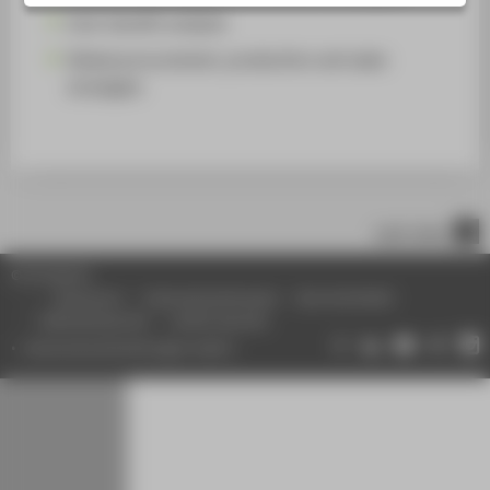
ADVICE AND SERVICES
Cost-benefit analysis
CENTRAL SERVICE UNITS
Global procurement, production and sales
strategies
nach oben
© HTW Berlin
Impressum
Datenschutzhinweise
Barrierefreiheit
Gebärdensprache
Leichte Sprache
Datenschutzeinstellungen ändern