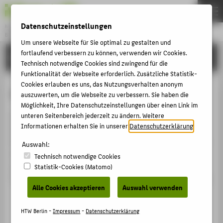
Datenschutzeinstellungen
Master
BUSINESS ADMINISTRATION AND ENGINEERING
Menu
Um unsere Webseite für Sie optimal zu gestalten und
fortlaufend verbessern zu können, verwenden wir Cookies.
STUDYING
THEMEN
Technisch notwendige Cookies sind zwingend für die
Funktionalität der Webseite erforderlich. Zusätzliche Statistik-
EN
Cookies erlauben es uns, das Nutzungsverhalten anonym
Global Supply Chain Management
STUDYING
auszuwerten, um die Webseite zu verbessern. Sie haben die
Möglichkeit, Ihre Datenschutzeinstellungen über einen Link im
APPLYING
unteren Seitenbereich jederzeit zu ändern. Weitere
After completing this module you will be familiar with
Informationen erhalten Sie in unserer
Datenschutzerklärung
.
OUR FACULTY
the principles of global supply chain management and
the bullwhip effect. You will learn how to design supply
Auswahl:
ALUMNI NETWORK & ICAREER ACADEMY
chain concepts and integrate them into international
Technisch notwendige Cookies
CONTACT US
companies, process chains and global IT systems.
Statistik-Cookies (Matomo)
Through practical case studies you will be introduced to
Alle Cookies akzeptieren
Auswahl verwenden
CENTRAL PAGES
Outsourcing
PORTALS
HTW Berlin -
Impressum
-
Datenschutzerklärung
Corporate strategies and network strategies